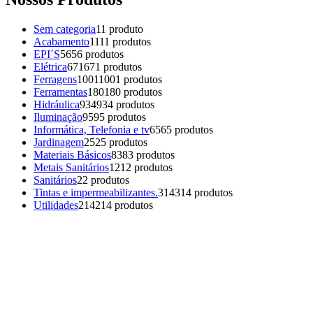
Sem categoria
1
1 produto
Acabamento
11
11 produtos
EPI´S
56
56 produtos
Elétrica
671
671 produtos
Ferragens
1001
1001 produtos
Ferramentas
180
180 produtos
Hidráulica
934
934 produtos
Iluminação
95
95 produtos
Informática, Telefonia e tv
65
65 produtos
Jardinagem
25
25 produtos
Materiais Básicos
83
83 produtos
Metais Sanitários
12
12 produtos
Sanitários
2
2 produtos
Tintas e impermeabilizantes.
314
314 produtos
Utilidades
214
214 produtos