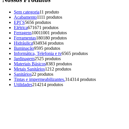
Sem categoria
1
1 produto
Acabamento
11
11 produtos
EPI´S
56
56 produtos
Elétrica
671
671 produtos
Ferragens
1001
1001 produtos
Ferramentas
180
180 produtos
Hidráulica
934
934 produtos
Iluminação
95
95 produtos
Informática, Telefonia e tv
65
65 produtos
Jardinagem
25
25 produtos
Materiais Básicos
83
83 produtos
Metais Sanitários
12
12 produtos
Sanitários
2
2 produtos
Tintas e impermeabilizantes.
314
314 produtos
Utilidades
214
214 produtos