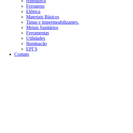
Hidráulica
Ferragens
Elétrica
Materiais Básicos
Tintas e impermeabilizantes.
Metais Sanitários
Ferramentas
Utilidades
Iluminação
EPI´S
Contato