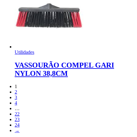
Utilidades
VASSOURÃO COMPEL GARI
NYLON 38,8CM
1
2
3
4
…
22
23
24
→