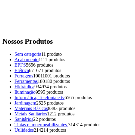
Nossos Produtos
Sem categoria
1
1 produto
Acabamento
11
11 produtos
EPI´S
56
56 produtos
Elétrica
671
671 produtos
Ferragens
1001
1001 produtos
Ferramentas
180
180 produtos
Hidráulica
934
934 produtos
Iluminação
95
95 produtos
Informática, Telefonia e tv
65
65 produtos
Jardinagem
25
25 produtos
Materiais Básicos
83
83 produtos
Metais Sanitários
12
12 produtos
Sanitários
2
2 produtos
Tintas e impermeabilizantes.
314
314 produtos
Utilidades
214
214 produtos