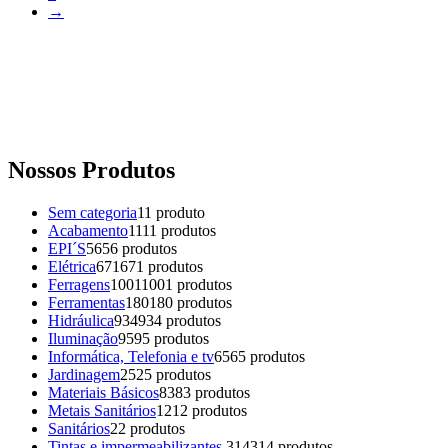
→
Nossos Produtos
Sem categoria
1
1 produto
Acabamento
11
11 produtos
EPI´S
56
56 produtos
Elétrica
671
671 produtos
Ferragens
1001
1001 produtos
Ferramentas
180
180 produtos
Hidráulica
934
934 produtos
Iluminação
95
95 produtos
Informática, Telefonia e tv
65
65 produtos
Jardinagem
25
25 produtos
Materiais Básicos
83
83 produtos
Metais Sanitários
12
12 produtos
Sanitários
2
2 produtos
Tintas e impermeabilizantes.
314
314 produtos