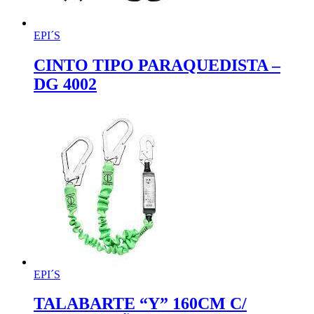
EPI´S
CINTO TIPO PARAQUEDISTA –
DG 4002
EPI´S
TALABARTE “Y” 160CM C/