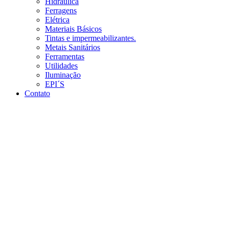
Hidráulica
Ferragens
Elétrica
Materiais Básicos
Tintas e impermeabilizantes.
Metais Sanitários
Ferramentas
Utilidades
Iluminação
EPI´S
Contato