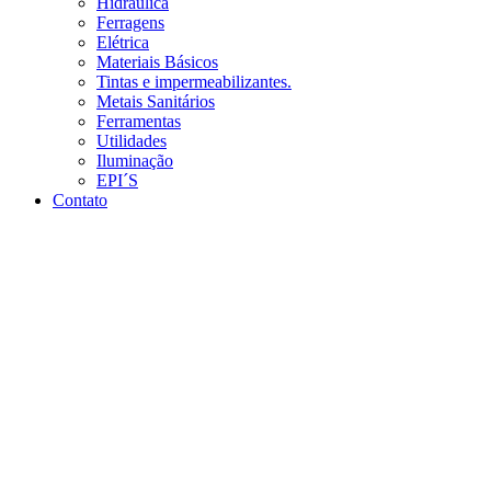
Hidráulica
Ferragens
Elétrica
Materiais Básicos
Tintas e impermeabilizantes.
Metais Sanitários
Ferramentas
Utilidades
Iluminação
EPI´S
Contato