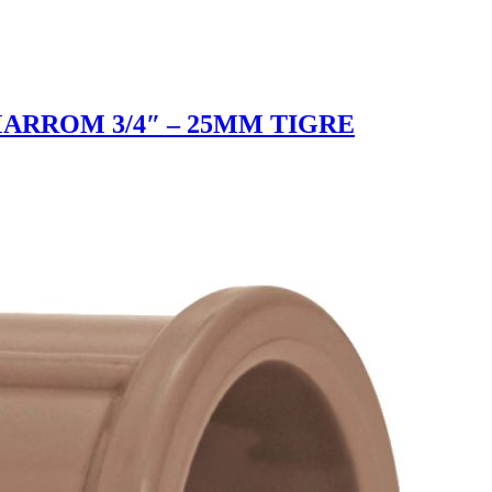
RROM 3/4″ – 25MM TIGRE