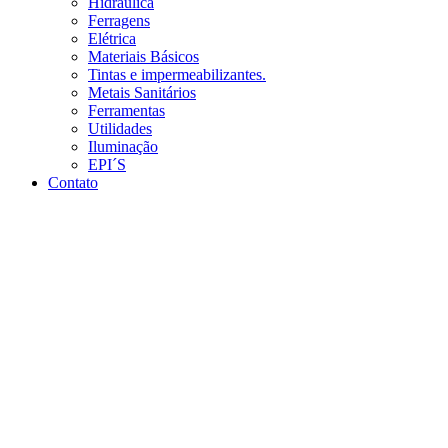
Hidráulica
Ferragens
Elétrica
Materiais Básicos
Tintas e impermeabilizantes.
Metais Sanitários
Ferramentas
Utilidades
Iluminação
EPI´S
Contato