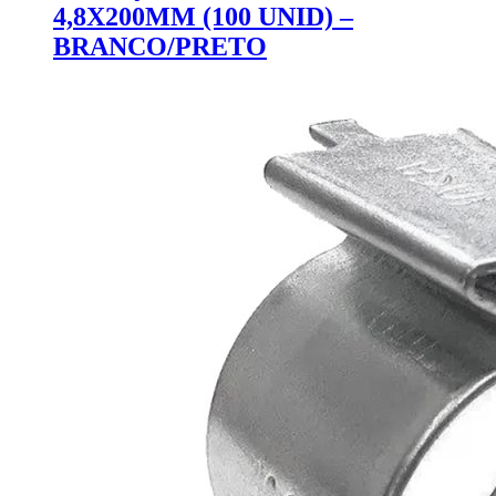
4,8X200MM (100 UNID) –
BRANCO/PRETO