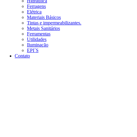
Hidráulica
Ferragens
Elétrica
Materiais Básicos
Tintas e impermeabilizantes.
Metais Sanitários
Ferramentas
Utilidades
Iluminação
EPI´S
Contato