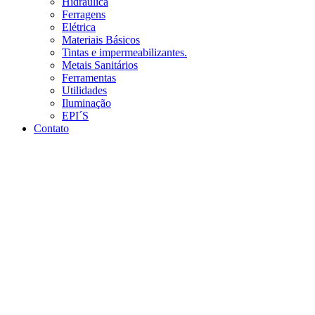
Hidráulica
Ferragens
Elétrica
Materiais Básicos
Tintas e impermeabilizantes.
Metais Sanitários
Ferramentas
Utilidades
Iluminação
EPI´S
Contato