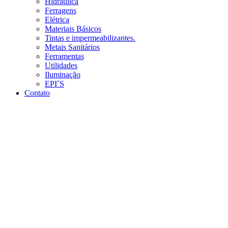
Hidráulica
Ferragens
Elétrica
Materiais Básicos
Tintas e impermeabilizantes.
Metais Sanitários
Ferramentas
Utilidades
Iluminação
EPI´S
Contato