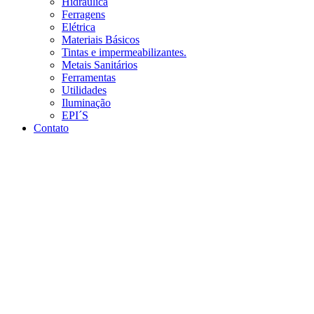
Hidráulica
Ferragens
Elétrica
Materiais Básicos
Tintas e impermeabilizantes.
Metais Sanitários
Ferramentas
Utilidades
Iluminação
EPI´S
Contato