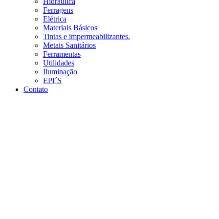
Hidráulica
Ferragens
Elétrica
Materiais Básicos
Tintas e impermeabilizantes.
Metais Sanitários
Ferramentas
Utilidades
Iluminação
EPI´S
Contato