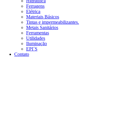
Hidráulica
Ferragens
Elétrica
Materiais Básicos
Tintas e impermeabilizantes.
Metais Sanitários
Ferramentas
Utilidades
Iluminação
EPI´S
Contato