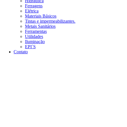
Hidráulica
Ferragens
Elétrica
Materiais Básicos
Tintas e impermeabilizantes.
Metais Sanitários
Ferramentas
Utilidades
Iluminação
EPI´S
Contato