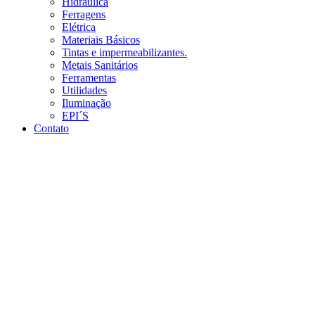
Hidráulica
Ferragens
Elétrica
Materiais Básicos
Tintas e impermeabilizantes.
Metais Sanitários
Ferramentas
Utilidades
Iluminação
EPI´S
Contato