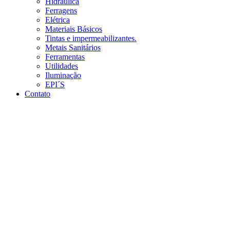
Hidráulica
Ferragens
Elétrica
Materiais Básicos
Tintas e impermeabilizantes.
Metais Sanitários
Ferramentas
Utilidades
Iluminação
EPI´S
Contato