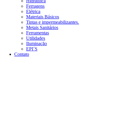
Hidráulica
Ferragens
Elétrica
Materiais Básicos
Tintas e impermeabilizantes.
Metais Sanitários
Ferramentas
Utilidades
Iluminação
EPI´S
Contato