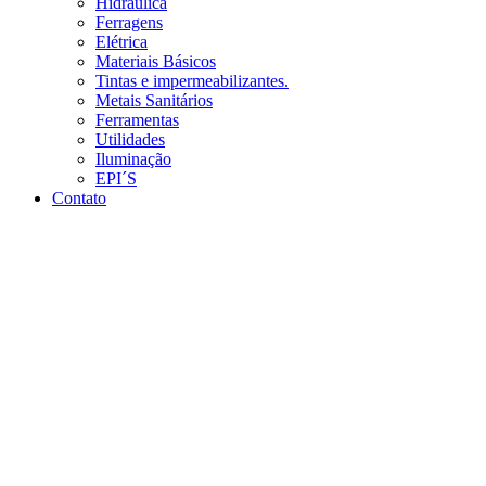
Hidráulica
Ferragens
Elétrica
Materiais Básicos
Tintas e impermeabilizantes.
Metais Sanitários
Ferramentas
Utilidades
Iluminação
EPI´S
Contato