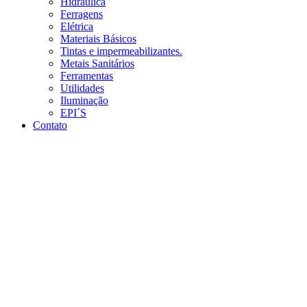
Hidráulica
Ferragens
Elétrica
Materiais Básicos
Tintas e impermeabilizantes.
Metais Sanitários
Ferramentas
Utilidades
Iluminação
EPI´S
Contato