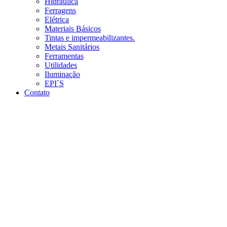
Hidráulica
Ferragens
Elétrica
Materiais Básicos
Tintas e impermeabilizantes.
Metais Sanitários
Ferramentas
Utilidades
Iluminação
EPI´S
Contato