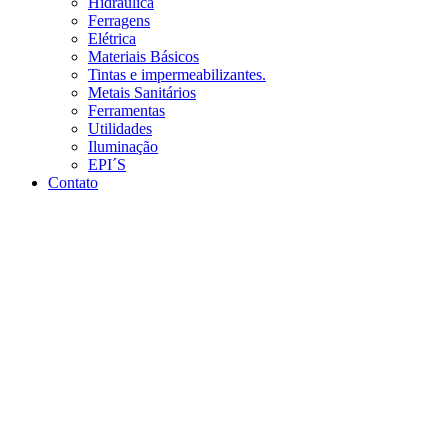
Hidráulica
Ferragens
Elétrica
Materiais Básicos
Tintas e impermeabilizantes.
Metais Sanitários
Ferramentas
Utilidades
Iluminação
EPI´S
Contato