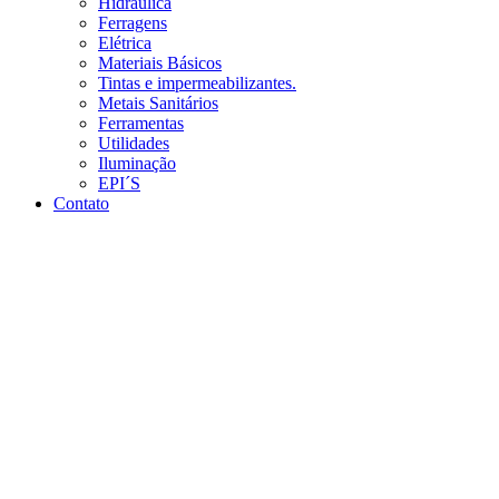
Hidráulica
Ferragens
Elétrica
Materiais Básicos
Tintas e impermeabilizantes.
Metais Sanitários
Ferramentas
Utilidades
Iluminação
EPI´S
Contato