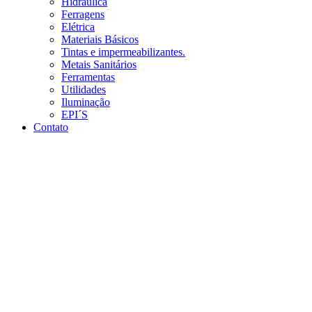
Hidráulica
Ferragens
Elétrica
Materiais Básicos
Tintas e impermeabilizantes.
Metais Sanitários
Ferramentas
Utilidades
Iluminação
EPI´S
Contato