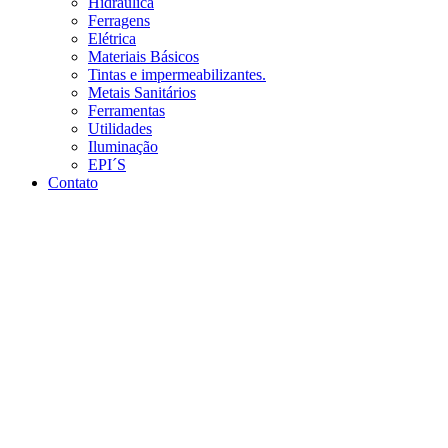
Hidráulica
Ferragens
Elétrica
Materiais Básicos
Tintas e impermeabilizantes.
Metais Sanitários
Ferramentas
Utilidades
Iluminação
EPI´S
Contato