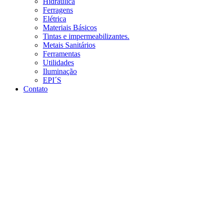
Hidráulica
Ferragens
Elétrica
Materiais Básicos
Tintas e impermeabilizantes.
Metais Sanitários
Ferramentas
Utilidades
Iluminação
EPI´S
Contato