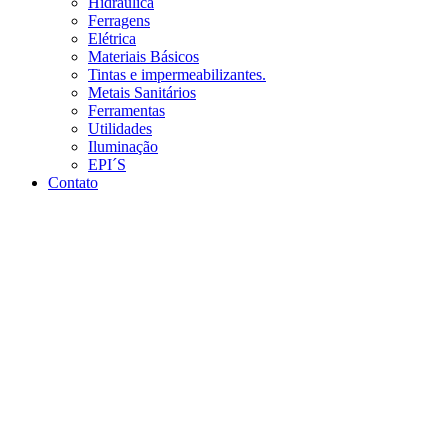
Hidráulica
Ferragens
Elétrica
Materiais Básicos
Tintas e impermeabilizantes.
Metais Sanitários
Ferramentas
Utilidades
Iluminação
EPI´S
Contato