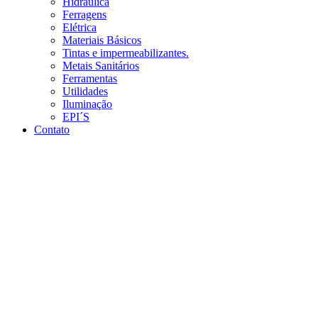
Hidráulica
Ferragens
Elétrica
Materiais Básicos
Tintas e impermeabilizantes.
Metais Sanitários
Ferramentas
Utilidades
Iluminação
EPI´S
Contato