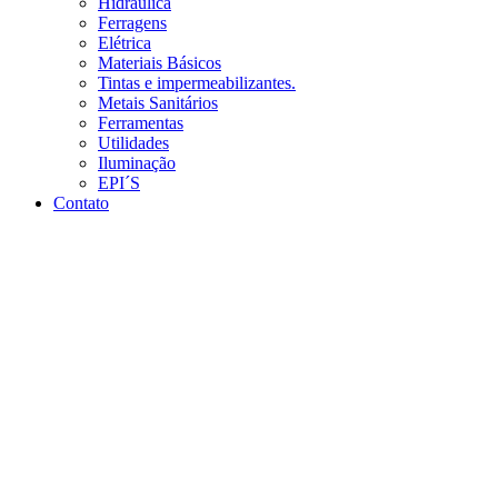
Hidráulica
Ferragens
Elétrica
Materiais Básicos
Tintas e impermeabilizantes.
Metais Sanitários
Ferramentas
Utilidades
Iluminação
EPI´S
Contato