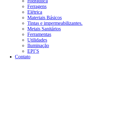
Hidráulica
Ferragens
Elétrica
Materiais Básicos
Tintas e impermeabilizantes.
Metais Sanitários
Ferramentas
Utilidades
Iluminação
EPI´S
Contato