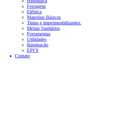
Hidráulica
Ferragens
Elétrica
Materiais Básicos
Tintas e impermeabilizantes.
Metais Sanitários
Ferramentas
Utilidades
Iluminação
EPI´S
Contato