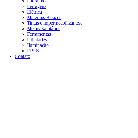
Hidráulica
Ferragens
Elétrica
Materiais Básicos
Tintas e impermeabilizantes.
Metais Sanitários
Ferramentas
Utilidades
Iluminação
EPI´S
Contato