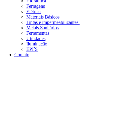
Hidráulica
Ferragens
Elétrica
Materiais Básicos
Tintas e impermeabilizantes.
Metais Sanitários
Ferramentas
Utilidades
Iluminação
EPI´S
Contato