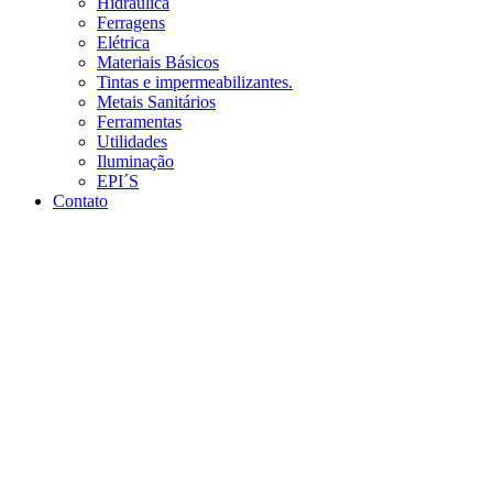
Hidráulica
Ferragens
Elétrica
Materiais Básicos
Tintas e impermeabilizantes.
Metais Sanitários
Ferramentas
Utilidades
Iluminação
EPI´S
Contato