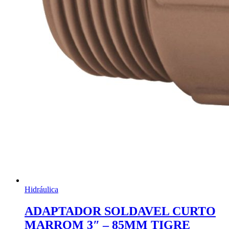
Hidráulica
ADAPTADOR SOLDAVEL CURTO
MARROM 3″ – 85MM TIGRE