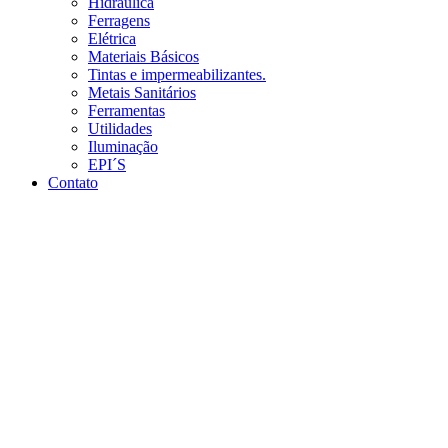
Hidráulica
Ferragens
Elétrica
Materiais Básicos
Tintas e impermeabilizantes.
Metais Sanitários
Ferramentas
Utilidades
Iluminação
EPI´S
Contato