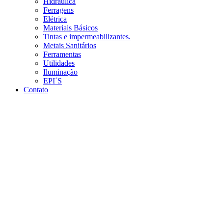
Hidráulica
Ferragens
Elétrica
Materiais Básicos
Tintas e impermeabilizantes.
Metais Sanitários
Ferramentas
Utilidades
Iluminação
EPI´S
Contato