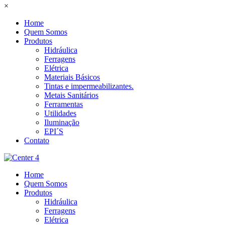
×
Home
Quem Somos
Produtos
Hidráulica
Ferragens
Elétrica
Materiais Básicos
Tintas e impermeabilizantes.
Metais Sanitários
Ferramentas
Utilidades
Iluminação
EPI´S
Contato
Home
Quem Somos
Produtos
Hidráulica
Ferragens
Elétrica