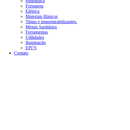
Hidráulica
Ferragens
Elétrica
Materiais Básicos
Tintas e impermeabilizantes.
Metais Sanitários
Ferramentas
Utilidades
Iluminação
EPI´S
Contato