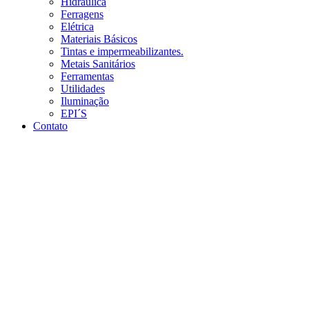
Hidráulica
Ferragens
Elétrica
Materiais Básicos
Tintas e impermeabilizantes.
Metais Sanitários
Ferramentas
Utilidades
Iluminação
EPI´S
Contato