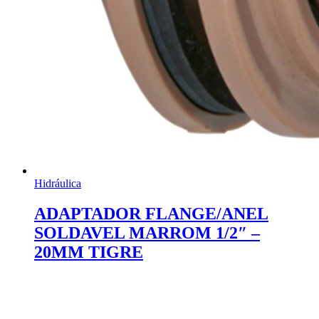
Hidráulica
ADAPTADOR FLANGE/ANEL
SOLDAVEL MARROM 1/2″ –
20MM TIGRE