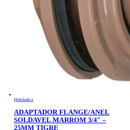
Hidráulica
ADAPTADOR FLANGE/ANEL
SOLDAVEL MARROM 3/4″ –
25MM TIGRE