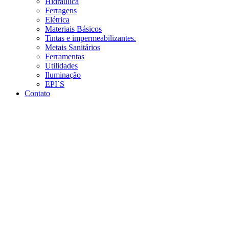
Hidráulica
Ferragens
Elétrica
Materiais Básicos
Tintas e impermeabilizantes.
Metais Sanitários
Ferramentas
Utilidades
Iluminação
EPI´S
Contato