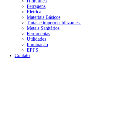
Hidráulica
Ferragens
Elétrica
Materiais Básicos
Tintas e impermeabilizantes.
Metais Sanitários
Ferramentas
Utilidades
Iluminação
EPI´S
Contato