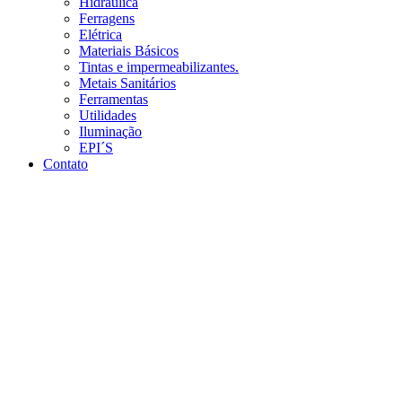
Hidráulica
Ferragens
Elétrica
Materiais Básicos
Tintas e impermeabilizantes.
Metais Sanitários
Ferramentas
Utilidades
Iluminação
EPI´S
Contato