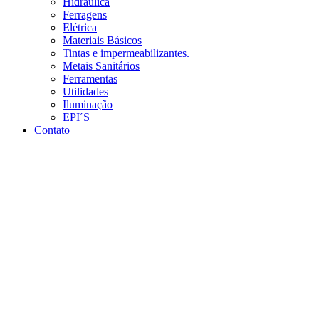
Hidráulica
Ferragens
Elétrica
Materiais Básicos
Tintas e impermeabilizantes.
Metais Sanitários
Ferramentas
Utilidades
Iluminação
EPI´S
Contato