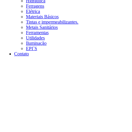
Hidráulica
Ferragens
Elétrica
Materiais Básicos
Tintas e impermeabilizantes.
Metais Sanitários
Ferramentas
Utilidades
Iluminação
EPI´S
Contato