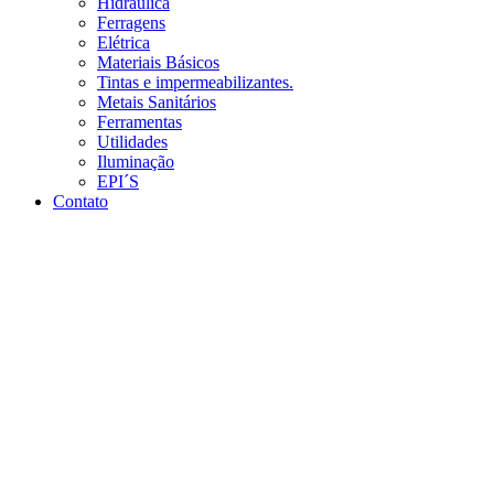
Hidráulica
Ferragens
Elétrica
Materiais Básicos
Tintas e impermeabilizantes.
Metais Sanitários
Ferramentas
Utilidades
Iluminação
EPI´S
Contato