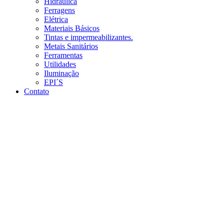
Hidráulica
Ferragens
Elétrica
Materiais Básicos
Tintas e impermeabilizantes.
Metais Sanitários
Ferramentas
Utilidades
Iluminação
EPI´S
Contato