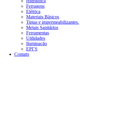
Hidráulica
Ferragens
Elétrica
Materiais Básicos
Tintas e impermeabilizantes.
Metais Sanitários
Ferramentas
Utilidades
Iluminação
EPI´S
Contato