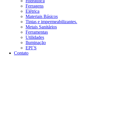
Hidráulica
Ferragens
Elétrica
Materiais Básicos
Tintas e impermeabilizantes.
Metais Sanitários
Ferramentas
Utilidades
Iluminação
EPI´S
Contato