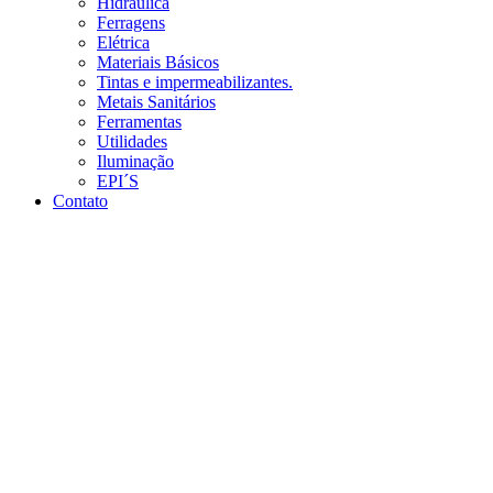
Hidráulica
Ferragens
Elétrica
Materiais Básicos
Tintas e impermeabilizantes.
Metais Sanitários
Ferramentas
Utilidades
Iluminação
EPI´S
Contato